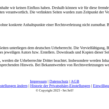
 Inhalte wir keinen Einfluss haben. Deshalb können wir für diese fremd
 Seiten verantwortlich. Die verlinkten Seiten wurden zum Zeitpunkt der
och ohne konkrete Anhaltspunkte einer Rechtsverletzung nicht zumutbar
n Seiten unterliegen dem deutschen Urheberrecht. Die Vervielfältigung,
 jeweiligen Autors bzw. Erstellers. Downloads und Kopien dieser Seite
n, werden die Urheberrechte Dritter beachtet. Insbesondere werden Inhal
tsprechenden Hinweis. Bei Bekanntwerden von Rechtsverletzungen wer
Impressum
|
Datenschutz
|
AGB
nstellungen ändern
|
Historie der Privatsphäre-Einstellungen
|
Einwillig
© Copyright 2025 - Set.Sell!