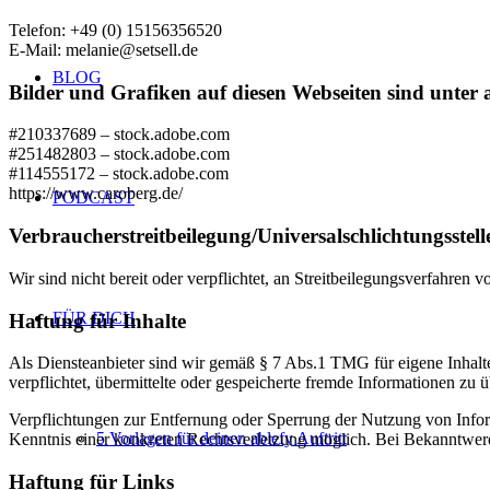
Telefon: +49 (0) 15156356520
E-Mail: melanie@setsell.de
BLOG
Bilder und Grafiken auf diesen Webseiten sind unter a
#210337689 – stock.adobe.com
#251482803 – stock.adobe.com
#114555172 – stock.adobe.com
https://www.caroberg.de/
PODCAST
Verbraucher­streit­beilegung/Universal­schlichtungs­stell
Wir sind nicht bereit oder verpflichtet, an Streitbeilegungsverfahren 
FÜR DICH
Haftung für Inhalte
Als Diensteanbieter sind wir gemäß § 7 Abs.1 TMG für eigene Inhalte
verpflichtet, übermittelte oder gespeicherte fremde Informationen zu
Verpflichtungen zur Entfernung oder Sperrung der Nutzung von Inform
5 Vorlagen für deinen ablefy Auftritt
Kenntnis einer konkreten Rechtsverletzung möglich. Bei Bekanntwer
Haftung für Links