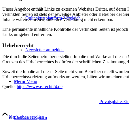
Unser Angebot enthält Links zu externen Websites Dritter, auf deren
verlinkten Seiten ist stets der jeweilige Anbieter oder Betreiber der
Onlinekursplattform-Vergleich
Inhalte waren zum Zeitpunkt der Verlinkung nicht erkennbar.
Eine permanente inhaltliche Kontrolle der verlinkten Seiten ist jed
Links umgehend entfernen.
Urheberrecht
Newsletter anmelden
Die durch die Seitenbetreiber erstellten Inhalte und Werke auf diese
Grenzen des Urheberrechtes bedürfen der schriftlichen Zustimmung des
Soweit die Inhalte auf dieser Seite nicht vom Betreiber erstellt wurde
Urheberrechtsverletzung aufmerksam werden, bitten wir um einen en
Menü
Menü
Quelle:
https://www.e-recht24.de
Privatsphäre-Ei
Nach oben scrollen
Link zu Instagram